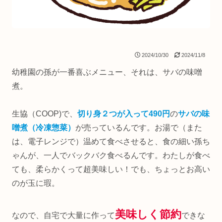
2024/10/30
2024/11/8
幼稚園の孫が一番喜ぶメニュー、それは、サバの味噌
煮。
生協（COOP)で、
切り身２つが入って490円
の
サバの味
噌煮（冷凍惣菜）
が売っているんです。お湯で（また
は、電子レンジで）温めて食べさせると、食の細い孫ち
ゃんが、一人でバックバク食べるんです。わたしが食べ
ても、柔らかくって超美味しい！でも、ちょっとお高い
のが玉に瑕。
美味しく節約
なので、自宅で大量に作って
できな