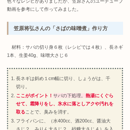
色々なレシピがありましたが、笠原さんのユーチューブ
動画を参考にして作ってみました。
笠原将弘さんの「さばの味噌煮」作り方
材料：サバの切り身６枚（レシピでは４枚）、長ネギ
1本、生姜40g、味噌大さじ６
長ネギは斜め１cm幅に切り、しょうがは、千
切り。
ここがポイント！
サバの下処理。
熱湯にくぐら
せて、霜降りをし、氷水に落としアクや汚れを
取る
ことで、臭みを消す。
フライパンに、（水400cc、酒200cc、醤油大
さじ２，みりん大さじ２，砂糖大さじ４）を入