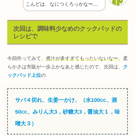
こんどは、なにつくろっかな〜…
次回は、調味料少なめのクックパッドの
レシピで
今回作ってみて、
煮汁が多すぎてもったいないな〜
、柔
らかさは市販が一歩上かなあと感じたので、次回は、
ク
ックパッド上位
の
サバ４
切れ、生姜一かけ、（水100cc、酒
50cc、みりん大3，砂糖大3，醤油大１，味
噌大３）